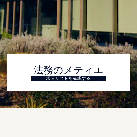
法務のメティエ
法的管理
求人リストを確認する
コンプライアンスの推
進
法務専門家は、組織の法的利益を守り、複雑な規
制に従い、リスクを軽減することに特化していま