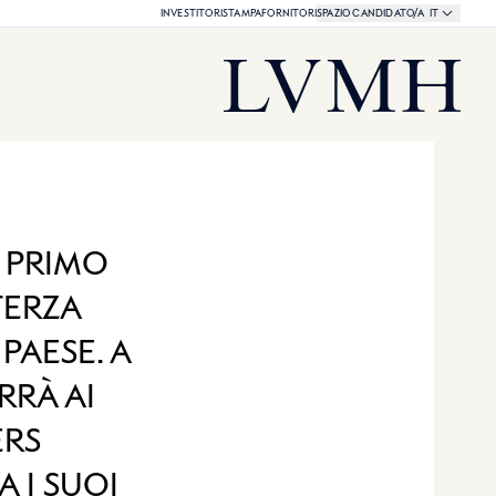
Selezione della 
LINGUA ATTU
INVESTITORI
STAMPA
FORNITORI
SPAZIO CANDIDATO/A
IT
Corsi azionari LVMH
Homepage LVMH
 PRIMO
TERZA
PAESE. A
RRÀ AI
ERS
 I SUOI